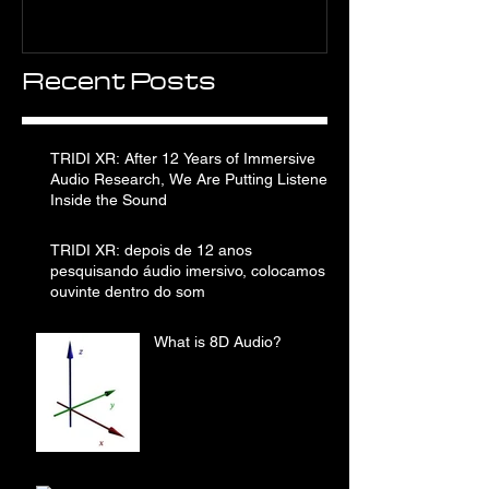
We Are Putting
Listeners Inside the
Sound
Recent Posts
TRIDI XR: After 12 Years of Immersive
Audio Research, We Are Putting Listeners
Inside the Sound
TRIDI XR: depois de 12 anos
pesquisando áudio imersivo, colocamos o
ouvinte dentro do som
What is 8D Audio?