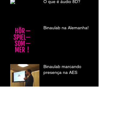
O que é áudio 8D?
Binaulab na Alemanha!
Binaulab marcando
presença na AES
Canal no YouTube