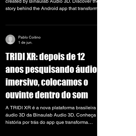
created by Binaulab Audio 3D. Discover the
story behind the Android app that transforms
music, podcasts and audiobooks into
immersive, personalized sound experiences.
Recently, we began the first subscription
sales for TRIDI XR. For many people, this
Pablo Coitino
1 de jun.
may look like the launch of just another app.
For us, it is much more than that. It is the
TRIDI XR: depois de 12
visible beginning of a journey built over more
than 12 years of research, experimentation,
anos pesquisando áudio
tria
imersivo, colocamos o
ouvinte dentro do som
A TRIDI XR é a nova plataforma brasileira de
áudio 3D da Binaulab Audio 3D. Conheça a
história por trás do app que transforma
músicas estéreo em experiências imersivas